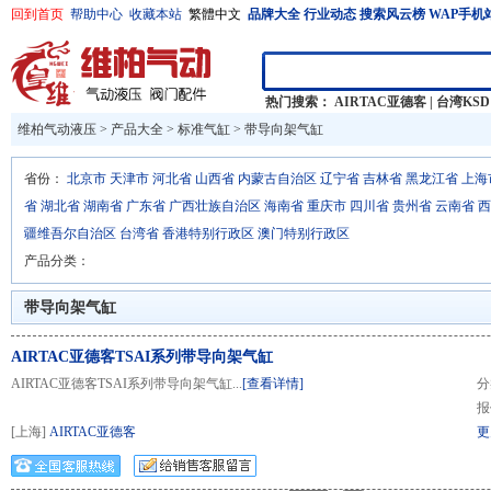
回到首页
帮助中心
收藏本站
繁體中文
品牌大全
行业动态
搜索风云榜
WAP手机
热门搜索：
AIRTAC亚德客
|
台湾KSD
维柏气动液压
>
产品大全
>
标准气缸 >
带导向架气缸
省份：
北京市
天津市
河北省
山西省
内蒙古自治区
辽宁省
吉林省
黑龙江省
上海
省
湖北省
湖南省
广东省
广西壮族自治区
海南省
重庆市
四川省
贵州省
云南省
西
疆维吾尔自治区
台湾省
香港特别行政区
澳门特别行政区
产品分类：
带导向架气缸
AIRTAC亚德客TSAI系列带导向架气缸
AIRTAC亚德客TSAI系列带导向架气缸...
[查看详情]
分
报
[上海]
AIRTAC亚德客
更