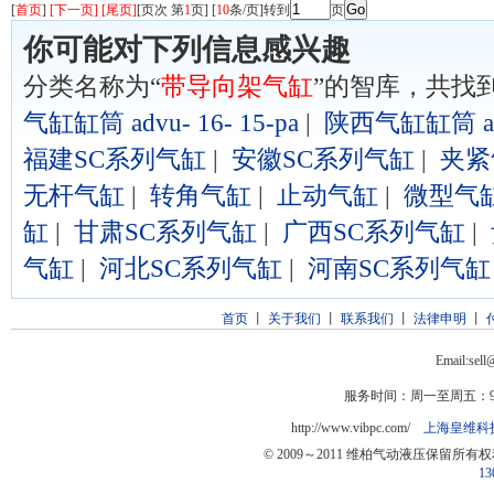
[
首页
]
[下一页] [尾页]
[页次 第
1
页] [
10
条/页]转到
页
你可能对下列信息感兴趣
分类名称为“
带导向架气缸
”的智库，共找
气缸缸筒 advu- 16- 15-pa
|
陕西气缸缸筒 advu
福建SC系列气缸
|
安徽SC系列气缸
|
夹紧
无杆气缸
|
转角气缸
|
止动气缸
|
微型气
缸
|
甘肃SC系列气缸
|
广西SC系列气缸
|
气缸
|
河北SC系列气缸
|
河南SC系列气缸
首页
丨
关于我们
丨
联系我们
丨
法律申明
丨
Email:sel
服务时间：周一至周五：9:0
http://www.vibpc.com/
上海皇维科
© 2009～2011 维柏气动液压保留所有
13