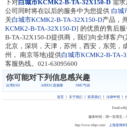
下对
白城市KCMK2-B-TA-32X150-D
需求
公司同时将在以后的服务中为您提供
白城市
关
白城市KCMK2-B-TA-32X150-D
产品，
KCMK2-B-TA-32X150-D
] 的优质的售后服
B-TA-32X150-D提供商，我们向全球
北京，深圳，天津，苏州，西安，东莞，
州， 南京等地)提供
白城市KCMK2-B-TA-3
客服热线。021-63095600
你可能对下列信息感兴趣
台湾KSD
AIRTAC亚德客
SMC气动
首页
丨
关于我们
丨
联系我们
丨
法律申明
丨
Email:sel
服务时间：周一至周五：9:0
http://www.vibpc.com/
上海皇维科