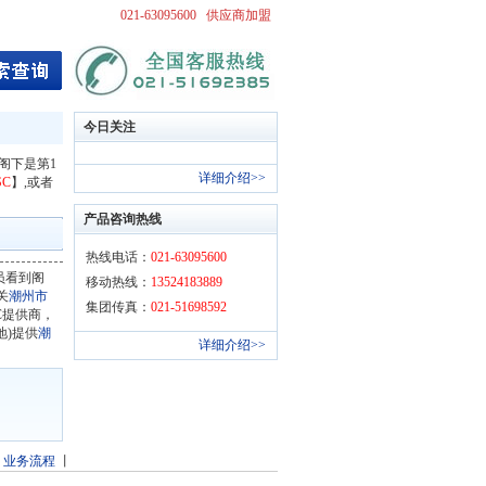
021-63095600
供应商加盟
今日关注
息。阁下是第1
详细介绍>>
SC
】,或者
产品咨询热线
热线电话：
021-63095600
员看到阁
移动热线：
13524183889
关
潮州市
集团传真：
021-51698592
SC提供商，
地)提供
潮
详细介绍>>
丨
业务流程
丨