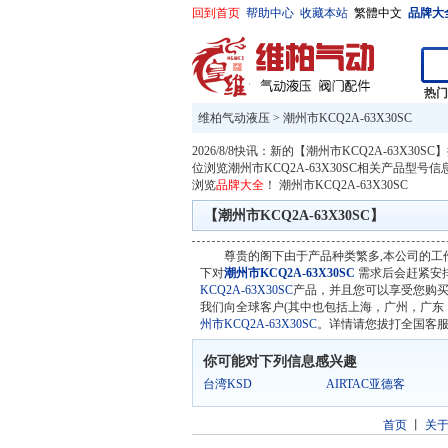
回到首页
帮助中心
收藏本站
繁體中文
品牌大
热
维柏气动液压
>
潮州市KCQ2A-63X30SC
2026/8/8快讯：新的【潮州市KCQ2A-63X30SC
位浏览潮州市KCQ2A-63X30SC相关产品型号
浏览
品牌大全
！
潮州市KCQ2A-63X30SC
【潮州市KCQ2A-63X30SC】
尊贵的阁下由于产品种类繁多,本公司的工
下对
潮州市KCQ2A-63X30SC
需求后会赶紧安
KCQ2A-63X30SC
产品，并且您可以享受您购买
我们向全球客户(其中也包括上海，广州，广东
州市KCQ2A-63X30SC
。详情请您拔打全国客服热线。
你可能对下列信息感兴趣
台湾KSD
AIRTAC亚德客
首页
丨
关