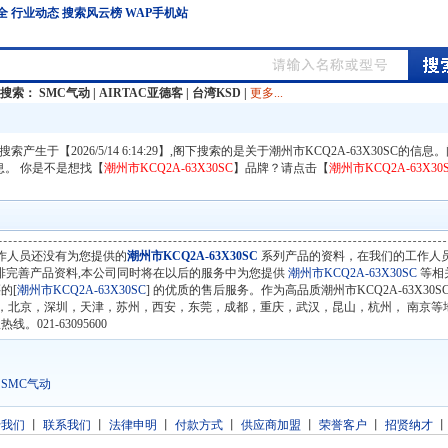
全
行业动态
搜索风云榜
WAP手机站
门搜索：
SMC气动
|
AIRTAC亚德客
|
台湾KSD
|
更多...
】搜索产生于【2026/5/14 6:14:29】,阁下搜索的是关于潮州市KCQ2A-63X30SC的信
信息。 你是不是想找【
潮州市KCQ2A-63X30SC
】品牌？请点击【
潮州市KCQ2A-63X30
作人员还没有为您提供的
潮州市KCQ2A-63X30SC
系列产品的资料，在我们的工作人
排完善产品资料,本公司同时将在以后的服务中为您提供
潮州市KCQ2A-63X30SC
等相
的[
潮州市KCQ2A-63X30SC
] 的优质的售后服务。作为高品质潮州市KCQ2A-63X30
，北京，深圳，天津，苏州，西安，东莞，成都，重庆，武汉，昆山，杭州， 南京等
021-63095600
SMC气动
于我们
丨
联系我们
丨
法律申明
丨
付款方式
丨
供应商加盟
丨
荣誉客户
丨
招贤纳才