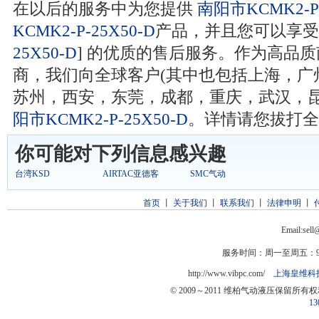
在以后的服务中为您提供
南阳市KCMK2-P-
KCMK2-P-25X50-D
产品，并且您可以享受
25X50-D
] 的优质的售后服务。作为高品质南阳
商，我们向全球客户(其中也包括上海，广
苏州，西安，东莞，成都，重庆，武汉，昆
阳市KCMK2-P-25X50-D
。详情请您拔打全国客
你可能对下列信息感兴趣
台湾KSD
AIRTAC亚德客
SMC气动
首页
丨
关于我们
丨
联系我们
丨
法律申明
丨
Email:sel
服务时间：周一至周五：9:0
http://www.vibpc.com/
上海皇维科
© 2009～2011 维柏气动液压保留所有
13