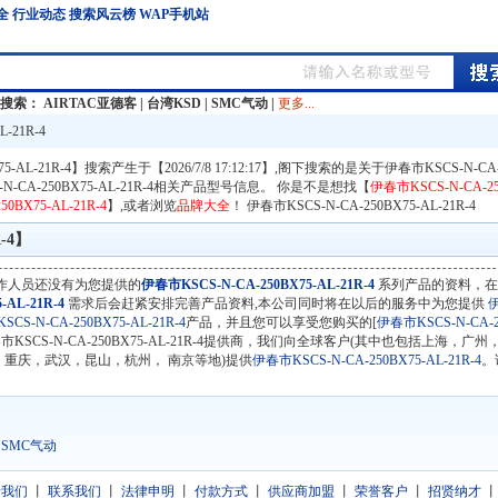
全
行业动态
搜索风云榜
WAP手机站
门搜索：
AIRTAC亚德客
|
台湾KSD
|
SMC气动
|
更多...
-21R-4
5-AL-21R-4】搜索产生于【2026/7/8 17:12:17】,阁下搜索的是关于伊春市KSCS-N-CA-2
N-CA-250BX75-AL-21R-4相关产品型号信息。 你是不是想找【
伊春市KSCS-N-CA-25
0BX75-AL-21R-4
】,或者浏览
品牌大全
！
伊春市KSCS-N-CA-250BX75-AL-21R-4
R-4】
作人员还没有为您提供的
伊春市KSCS-N-CA-250BX75-AL-21R-4
系列产品的资料，在
-AL-21R-4
需求后会赶紧安排完善产品资料,本公司同时将在以后的服务中为您提供
CS-N-CA-250BX75-AL-21R-4
产品，并且您可以享受您购买的[
伊春市KSCS-N-CA-2
SCS-N-CA-250BX75-AL-21R-4提供商，我们向全球客户(其中也包括上海，广
重庆，武汉，昆山，杭州， 南京等地)提供
伊春市KSCS-N-CA-250BX75-AL-21R-4
。
SMC气动
于我们
丨
联系我们
丨
法律申明
丨
付款方式
丨
供应商加盟
丨
荣誉客户
丨
招贤纳才