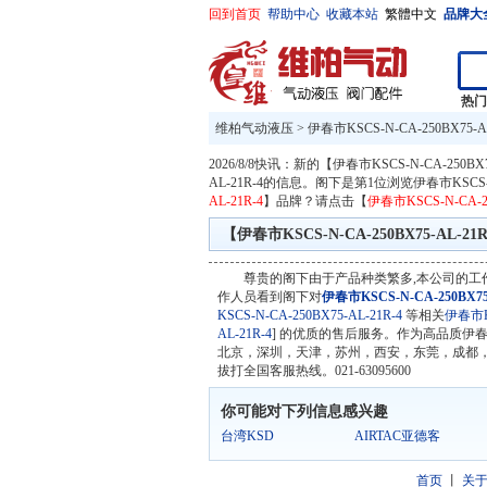
回到首页
帮助中心
收藏本站
繁體中文
品牌大
热
维柏气动液压
>
伊春市KSCS-N-CA-250BX75-AL
2026/8/8快讯：新的【伊春市KSCS-N-CA-250BX7
AL-21R-4的信息。阁下是第1位浏览伊春市KSCS-
AL-21R-4
】品牌？请点击【
伊春市KSCS-N-CA-25
【伊春市KSCS-N-CA-250BX75-AL-21
尊贵的阁下由于产品种类繁多,本公司的工
作人员看到阁下对
伊春市KSCS-N-CA-250BX75
KSCS-N-CA-250BX75-AL-21R-4
等相关
伊春市KS
AL-21R-4
] 的优质的售后服务。作为高品质伊春市K
北京，深圳，天津，苏州，西安，东莞，成都，
拔打全国客服热线。021-63095600
你可能对下列信息感兴趣
台湾KSD
AIRTAC亚德客
首页
丨
关