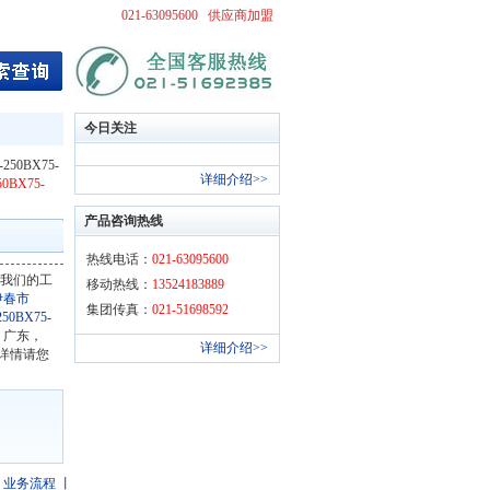
021-63095600
供应商加盟
今日关注
50BX75-
详细介绍>>
0BX75-
产品咨询热线
热线电话：
021-63095600
我们的工
移动热线：
13524183889
伊春市
集团传真：
021-51698592
50BX75-
州，广东，
详细介绍>>
详情请您
丨
业务流程
丨