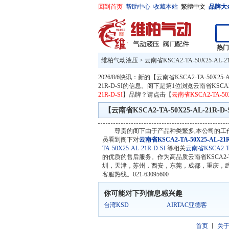
回到首页
帮助中心
收藏本站
繁體中文
品牌大
热
维柏气动液压
>
云南省KSCA2-TA-50X25-AL-21
2026/8/6快讯：新的【云南省KSCA2-TA-50X25-A
21R-D-SI的信息。阁下是第1位浏览云南省KSCA2
21R-D-SI
】品牌？请点击【
云南省KSCA2-TA-50X2
【云南省KSCA2-TA-50X25-AL-21R-D-
尊贵的阁下由于产品种类繁多,本公司的工
员看到阁下对
云南省KSCA2-TA-50X25-AL-21R
TA-50X25-AL-21R-D-SI
等相关
云南省KSCA2-TA-
的优质的售后服务。作为高品质云南省KSCA2-TA
圳，天津，苏州，西安，东莞，成都，重庆，武
客服热线。021-63095600
你可能对下列信息感兴趣
台湾KSD
AIRTAC亚德客
首页
丨
关