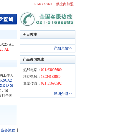
021-63095600
供应商加盟
今日关注
X25-AL-
详细介绍>>
5-AL-
产品咨询热线
热线电话：
021-63095600
的工作人
移动热线：
13524183889
KSCA2-
集团传真：
021-51698592
1R-D-SI
]
京，深
详细介绍>>
拔打全国
丨
业务流程
丨