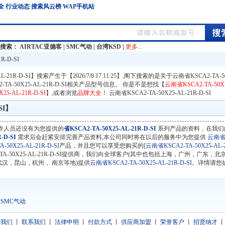
全
行业动态
搜索风云榜
WAP手机站
门搜索：
AIRTAC亚德客
|
SMC气动
|
台湾KSD
|
更多...
R-D-SI
L-21R-D-SI】搜索产生于【2026/7/8 17:11:25】,阁下搜索的是关于云南省KSCA2-TA-50
-TA-50X25-AL-21R-D-SI相关产品型号信息。 你是不是想找【
云南省KSCA2-TA-50X2
5-AL-21R-D-SI
】,或者浏览
品牌大全
！
云南省KSCA2-TA-50X25-AL-21R-D-SI
SI】
作人员还没有为您提供的
省KSCA2-TA-50X25-AL-21R-D-SI
系列产品的资料，在我们
-D-SI
需求后会赶紧安排完善产品资料,本公司同时将在以后的服务中为您提供
云南省
50X25-AL-21R-D-SI
产品，并且您可以享受您购买的[
云南省KSCA2-TA-50X25-AL-2
-50X25-AL-21R-D-SI提供商，我们向全球客户(其中也包括上海，广州，广东，北
汉，昆山，杭州， 南京等地)提供
云南省KSCA2-TA-50X25-AL-21R-D-SI
。详情请您
SMC气动
于我们
丨
联系我们
丨
法律申明
丨
付款方式
丨
供应商加盟
丨
荣誉客户
丨
招贤纳才