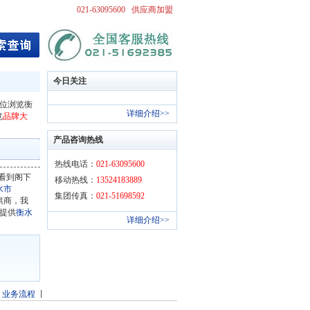
021-63095600
供应商加盟
今日关注
第3位浏览衡
详细介绍>>
览
品牌大
产品咨询热线
热线电话：
021-63095600
看到阁下
移动热线：
13524183889
水市
集团传真：
021-51698592
提供商，我
提供
衡水
详细介绍>>
丨
业务流程
丨