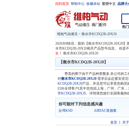
回到首页
帮助中心
收藏本站
繁體中文
品牌大
热
维柏气动液压
>
衡水市KCDQ2B-20X20
2026/8/8快讯：新的【衡水市KCDQ2B-20X2
水市KCDQ2B-20X20相关产品型号信息。 你是
全
！
衡水市KCDQ2B-20X20
【衡水市KCDQ2B-20X20】
尊贵的阁下由于产品种类繁多,本公司的工
对
衡水市KCDQ2B-20X20
需求后会赶紧安排完
KCDQ2B-20X20
产品，并且您可以享受您购买的
们向全球客户(其中也包括上海，广州，广东，
市KCDQ2B-20X20
。详情请您拔打全国客服热线。02
你可能对下列信息感兴趣
台湾KSD
AIRTAC亚德客
首页
丨
关