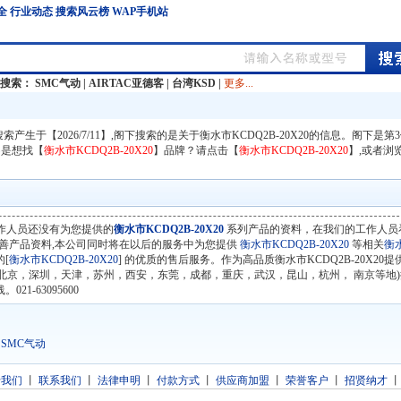
全
行业动态
搜索风云榜
WAP手机站
门搜索：
SMC气动
|
AIRTAC亚德客
|
台湾KSD
|
更多...
0】搜索产生于【2026/7/11】,阁下搜索的是关于衡水市KCDQ2B-20X20的信息。阁下是
不是想找【
衡水市KCDQ2B-20X20
】品牌？请点击【
衡水市KCDQ2B-20X20
】,或者浏
作人员还没有为您提供的
衡水市KCDQ2B-20X20
系列产品的资料，在我们的工作人员
善产品资料,本公司同时将在以后的服务中为您提供
衡水市KCDQ2B-20X20
等相关
衡
[
衡水市KCDQ2B-20X20
] 的优质的售后服务。作为高品质衡水市KCDQ2B-20X20
北京，深圳，天津，苏州，西安，东莞，成都，重庆，武汉，昆山，杭州， 南京等地)
1-63095600
SMC气动
于我们
丨
联系我们
丨
法律申明
丨
付款方式
丨
供应商加盟
丨
荣誉客户
丨
招贤纳才