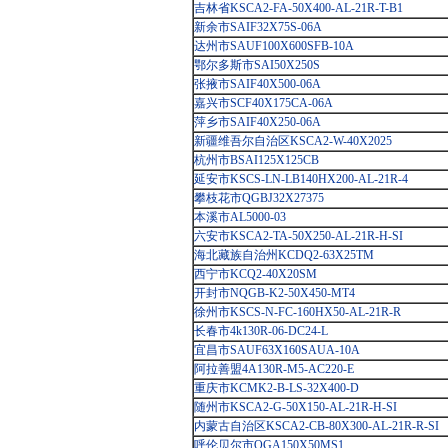
吉林省KSCA2-FA-50X400-AL-21R-T-B1
新余市SAIF32X75S-06A
达州市SAUF100X600SFB-10A
鄂尔多斯市SAI50X250S
张掖市SAIF40X500-06A
嘉兴市SCF40X175CA-06A
萍乡市SAIF40X250-06A
新疆维吾尔自治区KSCA2-W-40X2025
杭州市BSAI125X125CB
延安市KSCS-LN-LB140HX200-AL-21R-4
攀枝花市QGBJ32X27375
本溪市AL5000-03
六安市KSCA2-TA-50X250-AL-21R-H-SI
海北藏族自治州KCDQ2-63X25TM
西宁市KCQ2-40X20SM
开封市NQGB-K2-50X450-MT4
徐州市KSCS-N-FC-160HX50-AL-21R-R
长春市4k130R-06-DC24-L
宜昌市SAUF63X160SAUA-10A
阿拉善盟4A130R-M5-AC220-E
重庆市KCMK2-B-LS-32X400-D
随州市KSCA2-G-50X150-AL-21R-H-SI
内蒙古自治区KSCA2-CB-80X300-AL-21R-R-SI
呼伦贝尔市QGA150X50MS1