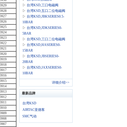
3930
·
牛首山[
↑16
]
▷
台湾KSD,三口电磁阀
3929
·
上海涂胶机器人[
↑11
]
3928
▷
台湾KSD,五口二位电磁阀
·
宁夏喷涂机器人[
↑11
]
3927
▷
台湾KSD,JBKSERIES0.5-
·
湖北省QGBJ[
↑11
]
3926
10BAR
·
辽宁省SC40X800-[
↑9
]
3925
▷
台湾KSD,JDKSERIES0-
·
邵阳市4A310-10L[
↑9
]
3924
5BAR
·
十堰市KCMK2-B-T[
↑7
]
3923
▷
台湾KSD,三口二位电磁阀
3922
·
铜仁地区AOL80X5[
↑7
]
▷
台湾KSD,HASERIES0-
3921
·
阳江市QGBJ32X25[
↑7
]
15BAR
3920
·
湘西土家族苗族自[
↑7
]
▷
台湾KSD,JBSERIES0-
3919
·
六安市AOL100X40[
↑6
]
20BAR​
3918
·
河南省KCMK2-P-L[
↑5
]
▷
台湾KSD,JAXSERIES0-
3917
·
10BAR
安徽省SAILF50X2[
↑5
]
3916
·
广东省SAIF32X25[
↑5
]
3915
详细介绍>>
·
呼伦贝尔市KCMK2[
↑5
]
3914
·
玉溪市SAIJ80X60[
↑5
]
3913
最新品牌
3912
·
张掖市KSCS-LN-F[
↑4
]
3911
·
吉林省KCDQ2-40X[
↑4
]
台湾KSD
3910
·
云浮市KCMK2-B-O[
↑4
]
AIRTAC亚德客
3909
·
吐鲁番地区SCD10[
↑4
]
SMC气动
3908
3907