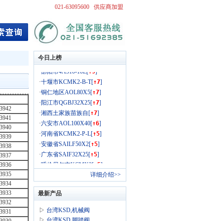
021-63095600
供应商加盟
·
牛首山[
↑16
]
·
上海涂胶机器人[
↑11
]
·
宁夏喷涂机器人[
↑11
]
·
湖北省QGBJ[
↑11
]
今日上榜
·
辽宁省SC40X800-[
↑9
]
·
邵阳市4A310-10L[
↑9
]
·
十堰市KCMK2-B-T[
↑7
]
·
铜仁地区AOL80X5[
↑7
]
·
阳江市QGBJ32X25[
↑7
]
3942
·
湘西土家族苗族自[
↑7
]
3941
·
六安市AOL100X40[
↑6
]
3940
·
河南省KCMK2-P-L[
↑5
]
3939
·
安徽省SAILF50X2[
↑5
]
3938
·
广东省SAIF32X25[
↑5
]
3937
·
呼伦贝尔市KCMK2[
↑5
]
3936
·
玉溪市SAIJ80X60[
↑5
]
3935
详细介绍>>
·
张掖市KSCS-LN-F[
↑4
]
3934
3933
·
吉林省KCDQ2-40X[
↑4
]
最新产品
3932
·
云浮市KCMK2-B-O[
↑4
]
▷
台湾KSD,机械阀
3931
·
吐鲁番地区SCD10[
↑4
]
▷
台湾KSD,脚踏阀