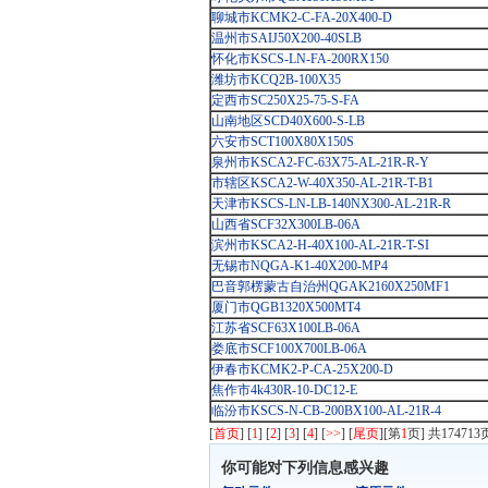
聊城市KCMK2-C-FA-20X400-D
温州市SAIJ50X200-40SLB
怀化市KSCS-LN-FA-200RX150
潍坊市KCQ2B-100X35
定西市SC250X25-75-S-FA
山南地区SCD40X600-S-LB
六安市SCT100X80X150S
泉州市KSCA2-FC-63X75-AL-21R-R-Y
市辖区KSCA2-W-40X350-AL-21R-T-B1
天津市KSCS-LN-LB-140NX300-AL-21R-R
山西省SCF32X300LB-06A
滨州市KSCA2-H-40X100-AL-21R-T-SI
无锡市NQGA-K1-40X200-MP4
巴音郭楞蒙古自治州QGAK2160X250MF1
厦门市QGB1320X500MT4
江苏省SCF63X100LB-06A
娄底市SCF100X700LB-06A
伊春市KCMK2-P-CA-25X200-D
焦作市4k430R-10-DC12-E
临汾市KSCS-N-CB-200BX100-AL-21R-4
[
首页
] [
1
] [
2
] [
3
] [
4
] [
>>
] [
尾页
][第
1
页] 共174713页
你可能对下列信息感兴趣