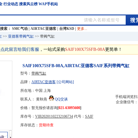
全
行业动态
搜索风云榜
WAP手机站
门搜索：
SMC气动
|
AIRTAC亚德客
|
台湾KSD
|
更多...
缸
>>
亚德客带阀气缸
>> 带阀气缸
？
点此留言给我们客服
，一站式采购
SAIF100X75SFB-08A
更简单！
SAIF100X75SFB-08A,AIRTAC亚德客SAIF系列带阀气缸
型号：
带阀气缸
品牌：
AIRTAC亚德客
[公司网站]
所在地：中国 上海
手机端浏览扫
联系人： 黄秋燕
QQ交谈
企业微信号：
价格：暂无报价请咨询
[
021-63095600
]
库存号：
VIB20201102232106734
代号：
SAIF
库存状态：
货期待查