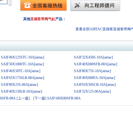
其他
亚德客带阀气缸
产品：
查看全部AIRTAC亚德客
亚德客带阀
SAIF40X125STC-10A[airtac]
SAIF32X450S-10A[airtac]
SAIF50X1000TC-10A[airtac]
SAIF40X600SFB-08A[airtac]
SAIF40X50TC-10A[airtac]
SAIF80X75S-10A[airtac]
SAIF63X175SLB-08A[airtac]
SAIF40X600FA-10A[airtac]
SAIF80X25S-06A[airtac]
SAIF63X50SCB-10A[airtac]
SAIF40X150LB-10A[airtac]
SAIF32X125-06A[airtac]
50SFB-08A [上一篇]
[下一篇] SAIF100X80SFB-08A