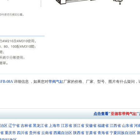
SFB-08A
详细信息 ，如果您对
带阀气缸
厂家的价格、厂家、型号、图片有什么疑问，
点击查看"
亚德客带阀气缸
治区
辽宁省
吉林省
黑龙江省
上海市
江苏省
浙江省
安徽省
福建省
江西省
山东省
河
省
重庆市
四川省
贵州省
云南省
西藏自治区
陕西省
甘肃省
青海省
宁夏回族自治区