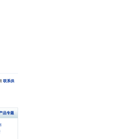
请
联系供
"产品专题
南
新