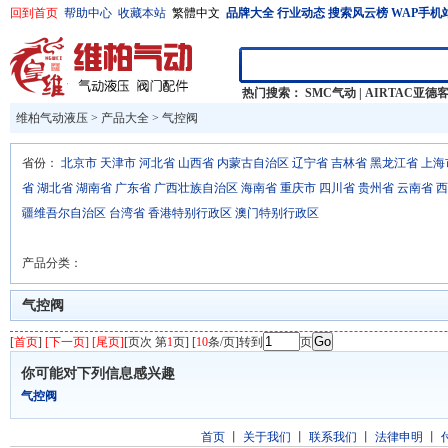
回到首页
帮助中心
收藏本站
繁體中文
品牌大全
行业动态
搜索风云榜
WAP手机
热门搜索：
SMC气动
|
AIRTAC亚德
维柏气动液压
>
产品大全
>
气控阀
省份：
北京市
天津市
河北省
山西省
内蒙古自治区
辽宁省
吉林省
黑龙江省
上海
省
湖北省
湖南省
广东省
广西壮族自治区
海南省
重庆市
四川省
贵州省
云南省
西
疆维吾尔自治区
台湾省
香港特别行政区
澳门特别行政区
产品分类：
气控阀
[
首页
]
[下一页] [尾页]
[页次 第
1
页] [
10
条/页]转到
页
你可能对下列信息感兴趣
气控阀
首页
丨
关于我们
丨
联系我们
丨
法律申明
丨