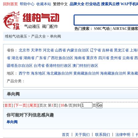
回到首页
帮助中心
收藏本站
繁體中文
品牌大全
行业动态
搜索风云榜
WAP手机
热门搜索：
SMC气动
|
AIRTAC亚德
维柏气动液压
>
产品大全
>
单向阀
省份：
北京市
天津市
河北省
山西省
内蒙古自治区
辽宁省
吉林省
黑龙江省
上海
省
湖北省
湖南省
广东省
广西壮族自治区
海南省
重庆市
四川省
贵州省
云南省
西
疆维吾尔自治区
台湾省
香港特别行政区
澳门特别行政区
地区：
西宁市
海东地区
海北藏族自治州
黄南藏族自治州
海南藏族自治州
果洛藏
产品分类：
单向阀
[
首页
]
[下一页] [尾页]
[页次 第
1
页] [
10
条/页]转到
页
你可能对下列信息感兴趣
单向阀
首页
丨
关于我们
丨
联系我们
丨
法律申明
丨