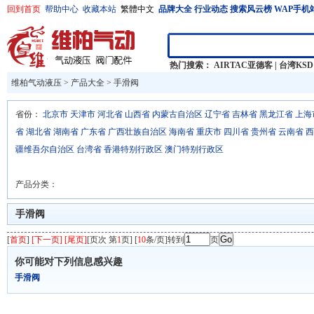
回到首页
帮助中心
收藏本站
繁體中文
品牌大全
行业动态
搜索风云榜
WAP手机
热门搜索：
AIRTAC亚德客
|
台湾KSD
维柏气动液压
>
产品大全
>
手滑阀
省份：
北京市
天津市
河北省
山西省
内蒙古自治区
辽宁省
吉林省
黑龙江省
上海
省
湖北省
湖南省
广东省
广西壮族自治区
海南省
重庆市
四川省
贵州省
云南省
西
疆维吾尔自治区
台湾省
香港特别行政区
澳门特别行政区
产品分类：
手滑阀
[
首页
]
[下一页] [尾页]
[页次 第
1
页] [
10
条/页]转到
页
你可能对下列信息感兴趣
手滑阀