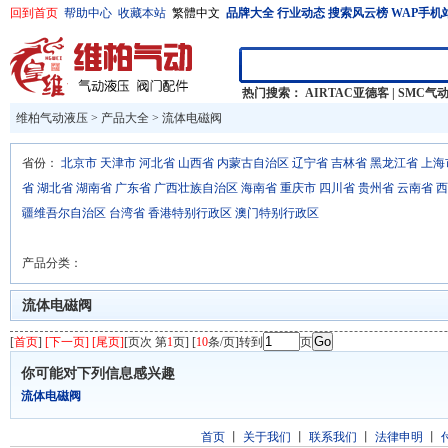
回到首页
帮助中心
收藏本站
繁體中文
品牌大全
行业动态
搜索风云榜
WAP手机
热门搜索：
AIRTAC亚德客
|
SMC气
维柏气动液压
>
产品大全
>
流体电磁阀
省份：
北京市
天津市
河北省
山西省
内蒙古自治区
辽宁省
吉林省
黑龙江省
上海
省
湖北省
湖南省
广东省
广西壮族自治区
海南省
重庆市
四川省
贵州省
云南省
西
疆维吾尔自治区
台湾省
香港特别行政区
澳门特别行政区
产品分类：
流体电磁阀
[
首页
]
[下一页] [尾页]
[页次 第
1
页] [
10
条/页]转到
页
你可能对下列信息感兴趣
流体电磁阀
首页
丨
关于我们
丨
联系我们
丨
法律申明
丨