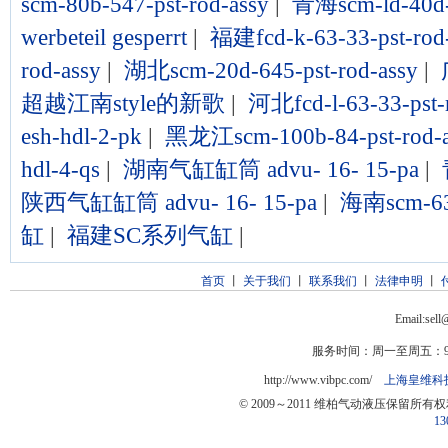
scm-80b-547-pst-rod-assy
|
青海scm-ld-40d-6
werbeteil gesperrt
|
福建fcd-k-63-33-pst-rod
rod-assy
|
湖北scm-20d-645-pst-rod-assy
|
超越江南style的新歌
|
河北fcd-l-63-33-pst-
esh-hdl-2-pk
|
黑龙江scm-100b-84-pst-rod-a
hdl-4-qs
|
湖南气缸缸筒 advu- 16- 15-pa
|
陕西气缸缸筒 advu- 16- 15-pa
|
海南scm-63d
缸
|
福建SC系列气缸
|
首页
丨
关于我们
丨
联系我们
丨
法律申明
丨
Email:sel
服务时间：周一至周五：9:0
http://www.vibpc.com/
上海皇维科
© 2009～2011 维柏气动液压保留所有
13