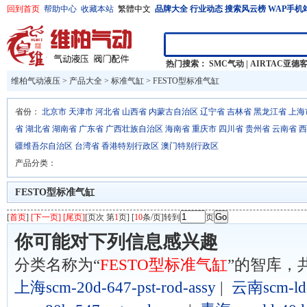
回到首页
帮助中心
收藏本站
繁體中文
品牌大全
行业动态
搜索风云榜
WAP手机
热门搜索：
SMC气动
|
AIRTAC亚德
维柏气动液压
>
产品大全
>
标准气缸 >
FESTO型标准气缸
省份：
北京市
天津市
河北省
山西省
内蒙古自治区
辽宁省
吉林省
黑龙江省
上海
省
湖北省
湖南省
广东省
广西壮族自治区
海南省
重庆市
四川省
贵州省
云南省
西
疆维吾尔自治区
台湾省
香港特别行政区
澳门特别行政区
产品分类：
FESTO型标准气缸
[
首页
]
[下一页] [尾页]
[页次 第
1
页] [
10
条/页]转到
页
你可能对下列信息感兴趣
分类名称为“
FESTO型标准气缸
”的智库，
上海scm-20d-647-pst-rod-assy
|
云南scm-ld-