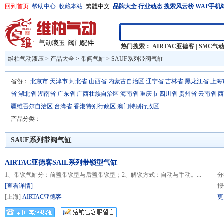
回到首页
帮助中心
收藏本站
繁體中文
品牌大全
行业动态
搜索风云榜
WAP手机
热门搜索：
AIRTAC亚德客
|
SMC气
维柏气动液压
>
产品大全
>
带阀气缸 >
SAUF系列带阀气缸
省份：
北京市
天津市
河北省
山西省
内蒙古自治区
辽宁省
吉林省
黑龙江省
上海
省
湖北省
湖南省
广东省
广西壮族自治区
海南省
重庆市
四川省
贵州省
云南省
西
疆维吾尔自治区
台湾省
香港特别行政区
澳门特别行政区
产品分类：
SAUF系列带阀气缸
AIRTAC亚德客SAIL系列带锁型气缸
1、带锁气缸分：前盖带锁型与后盖带锁型；2、解锁方式：自动与手动。...
分
[查看详情]
报
[上海]
AIRTAC亚德客
更