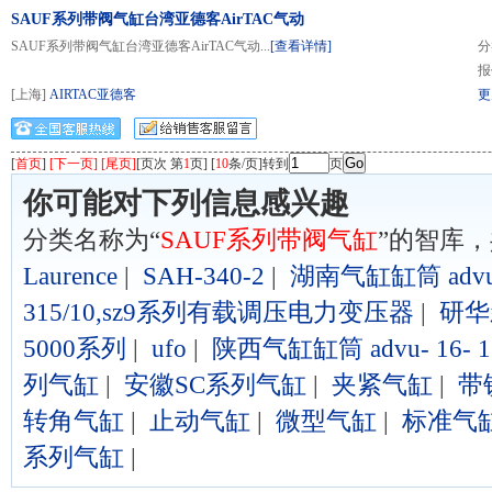
SAUF系列带阀气缸台湾亚德客AirTAC气动
SAUF系列带阀气缸台湾亚德客AirTAC气动...
[查看详情]
分
报
[上海]
AIRTAC亚德客
更
[
首页
]
[下一页] [尾页]
[页次 第
1
页] [
10
条/页]转到
页
你可能对下列信息感兴趣
分类名称为“
SAUF系列带阀气缸
”的智库
Laurence
|
SAH-340-2
|
湖南气缸缸筒 advu- 
315/10,sz9系列有载调压电力变压器
|
研华
5000系列
|
ufo
|
陕西气缸缸筒 advu- 16- 1
列气缸
|
安徽SC系列气缸
|
夹紧气缸
|
带
转角气缸
|
止动气缸
|
微型气缸
|
标准气
系列气缸
|