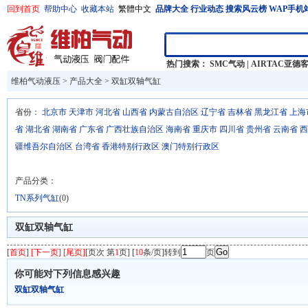
回到首页
帮助中心
收藏本站
繁體中文
品牌大全
行业动态
搜索风云榜
WAP手机
热门搜索：
SMC气动
|
AIRTAC亚德
维柏气动液压
>
产品大全
>
双缸双轴气缸
省份：
北京市
天津市
河北省
山西省
内蒙古自治区
辽宁省
吉林省
黑龙江省
上海
省
湖北省
湖南省
广东省
广西壮族自治区
海南省
重庆市
四川省
贵州省
云南省
西
疆维吾尔自治区
台湾省
香港特别行政区
澳门特别行政区
产品分类：
TN系列气缸
(0)
双缸双轴气缸
[
首页
]
[下一页] [尾页]
[页次 第
1
页] [
10
条/页]转到
页
你可能对下列信息感兴趣
双缸双轴气缸