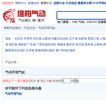
回到首页
帮助中心
收藏本站
繁體中文
品牌大全
行业动态
搜索风云榜
WAP手机
热门搜索：
SMC气动
|
AIRTAC亚德
维柏气动液压
>
产品大全
>
气动手指气缸
省份：
北京市
天津市
河北省
山西省
内蒙古自治区
辽宁省
吉林省
黑龙江省
上海
省
湖北省
湖南省
广东省
广西壮族自治区
海南省
重庆市
四川省
贵州省
云南省
西
疆维吾尔自治区
台湾省
香港特别行政区
澳门特别行政区
产品分类：
气动手指气缸
[
首页
]
[下一页] [尾页]
[页次 第
1
页] [
10
条/页]转到
页
你可能对下列信息感兴趣
气动手指气缸