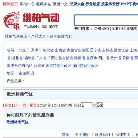
回到首页
帮助中心
收藏本站
繁體中文
品牌大全
行业动态
搜索风云榜
WAP手机
热门搜索：
台湾KSD
|
AIRTAC亚德客
维柏气动液压
>
产品大全
>
欧洲标准气缸
省份：
北京市
天津市
河北省
山西省
内蒙古自治区
辽宁省
吉林省
黑龙江省
上海
省
湖北省
湖南省
广东省
广西壮族自治区
海南省
重庆市
四川省
贵州省
云南省
西
疆维吾尔自治区
台湾省
香港特别行政区
澳门特别行政区
地区：
市辖区
县
产品分类：
欧洲标准气缸
[
首页
]
[下一页] [尾页]
[页次 第
1
页] [
10
条/页]转到
页
你可能对下列信息感兴趣
欧洲标准气缸
首页
丨
关于我们
丨
联系我们
丨
法律申明
丨