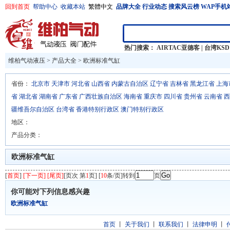
回到首页
帮助中心
收藏本站
繁體中文
品牌大全
行业动态
搜索风云榜
WAP手机
热门搜索：
AIRTAC亚德客
|
台湾KSD
维柏气动液压
>
产品大全
>
欧洲标准气缸
省份：
北京市
天津市
河北省
山西省
内蒙古自治区
辽宁省
吉林省
黑龙江省
上海
省
湖北省
湖南省
广东省
广西壮族自治区
海南省
重庆市
四川省
贵州省
云南省
西
疆维吾尔自治区
台湾省
香港特别行政区
澳门特别行政区
地区：
产品分类：
欧洲标准气缸
[
首页
]
[下一页] [尾页]
[页次 第
1
页] [
10
条/页]转到
页
你可能对下列信息感兴趣
欧洲标准气缸
首页
丨
关于我们
丨
联系我们
丨
法律申明
丨