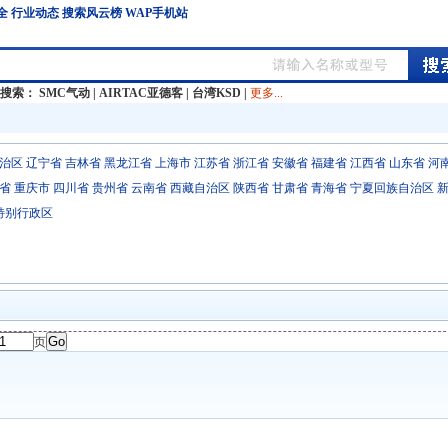
全
行业动态
搜索风云榜
WAP手机站
门搜索：
SMC气动
|
AIRTAC亚德客
|
台湾KSD
|
更多...
治区
辽宁省
吉林省
黑龙江省
上海市
江苏省
浙江省
安徽省
福建省
江西省
山东省
河
省
重庆市
四川省
贵州省
云南省
西藏自治区
陕西省
甘肃省
青海省
宁夏回族自治区
特别行政区
页