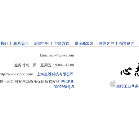
于我们
丨
联系我们
丨
法律申明
丨
付款方式
丨
供应商加盟
丨
荣誉客户
丨
招贤纳才
Email:sell@hgwei.com
服务时间：周一至周五：9:00～17:00
http://www.vibpc.com/
上海皇维科技有限公司
2009～2011 维柏气动液压保留所有权利
沪ICP备
皇维工业苹果版
13007560号-5