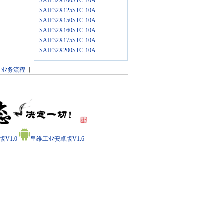
SAIF32X100STC-10A
SAIF32X125STC-10A
SAIF32X150STC-10A
SAIF32X160STC-10A
SAIF32X175STC-10A
SAIF32X200STC-10A
丨
业务流程
丨
V1.0
皇维工业安卓版V1.6