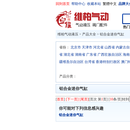
回到首页
帮助中心
收藏本站
繁體中文
品牌大
热
维柏气动液压
>
产品大全
>
铝合金迷你气缸
省份：
北京市
天津市
河北省
山西省
内蒙古自
省
湖北省
湖南省
广东省
广西壮族自治区
海南
疆维吾尔自治区
台湾省
香港特别行政区
澳门
产品分类：
铝合金迷你气缸
[
首页
]
[下一页] [尾页]
[页次 第
1
页] [
10
条/页]转到
你可能对下列信息感兴趣
铝合金迷你气缸