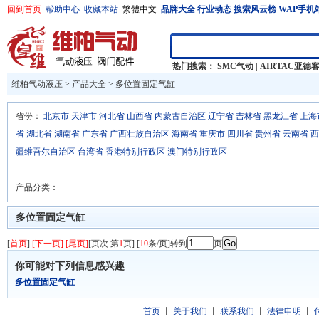
回到首页
帮助中心
收藏本站
繁體中文
品牌大全
行业动态
搜索风云榜
WAP手机
热门搜索：
SMC气动
|
AIRTAC亚德
维柏气动液压
>
产品大全
>
多位置固定气缸
省份：
北京市
天津市
河北省
山西省
内蒙古自治区
辽宁省
吉林省
黑龙江省
上海
省
湖北省
湖南省
广东省
广西壮族自治区
海南省
重庆市
四川省
贵州省
云南省
西
疆维吾尔自治区
台湾省
香港特别行政区
澳门特别行政区
产品分类：
多位置固定气缸
[
首页
]
[下一页] [尾页]
[页次 第
1
页] [
10
条/页]转到
页
你可能对下列信息感兴趣
多位置固定气缸
首页
丨
关于我们
丨
联系我们
丨
法律申明
丨