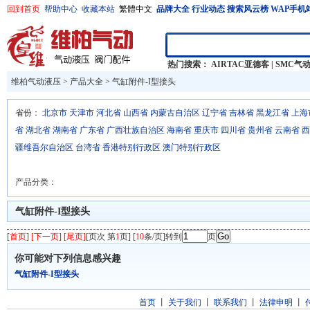
回到首页
帮助中心
收藏本站
繁體中文
品牌大全
行业动态
搜索风云榜
WAP手机
热门搜索：
AIRTAC亚德客
|
SMC气
维柏气动液压
>
产品大全
>
气缸附件-I型接头
省份：
北京市
天津市
河北省
山西省
内蒙古自治区
辽宁省
吉林省
黑龙江省
上海
省
湖北省
湖南省
广东省
广西壮族自治区
海南省
重庆市
四川省
贵州省
云南省
西
疆维吾尔自治区
台湾省
香港特别行政区
澳门特别行政区
产品分类：
气缸附件-I型接头
[
首页
]
[下一页] [尾页]
[页次 第
1
页] [
10
条/页]转到
页
你可能对下列信息感兴趣
气缸附件-I型接头
首页
丨
关于我们
丨
联系我们
丨
法律申明
丨