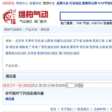
回到首页
帮助中心
收藏本站
繁體中文
品牌大全
行业动态
搜索风云榜
WAP手机
热门搜索：
SMC气动
|
AIRTAC亚德
维柏气动液压
>
产品大全
>
调压器
省份：
北京市
天津市
河北省
山西省
内蒙古自治区
辽宁省
吉林省
黑龙江省
上海
省
湖北省
湖南省
广东省
广西壮族自治区
海南省
重庆市
四川省
贵州省
云南省
西
疆维吾尔自治区
台湾省
香港特别行政区
澳门特别行政区
产品分类：
调压器
[
首页
]
[下一页] [尾页]
[页次 第
1
页] [
10
条/页]转到
页
你可能对下列信息感兴趣
调压器
首页
丨
关于我们
丨
联系我们
丨
法律申明
丨