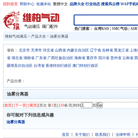
回到首页
帮助中心
收藏本站
繁體中文
品牌大全
行业动态
搜索风云榜
WAP手机
热门搜索：
台湾KSD
|
SMC气动
|
AI
维柏气动液压
>
产品大全
>
油雾分离器
省份：
北京市
天津市
河北省
山西省
内蒙古自治区
辽宁省
吉林省
黑龙江省
上海
省
湖北省
湖南省
广东省
广西壮族自治区
海南省
重庆市
四川省
贵州省
云南省
西
疆维吾尔自治区
台湾省
香港特别行政区
澳门特别行政区
产品分类：
油雾分离器
[
首页
]
[下一页] [尾页]
[页次 第
1
页] [
10
条/页]转到
页
你可能对下列信息感兴趣
油雾分离器
首页
丨
关于我们
丨
联系我们
丨
法律申明
丨