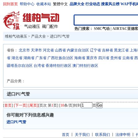
回到首页
帮助中心
收藏本站
繁體中文
品牌大全
行业动态
搜索风云榜
WAP手机
热门搜索：
SMC气动
|
AIRTAC亚德
维柏气动液压
>
产品大全
>
进口PU气管
省份：
北京市
天津市
河北省
山西省
内蒙古自治区
辽宁省
吉林省
黑龙江省
上海
省
湖北省
湖南省
广东省
广西壮族自治区
海南省
重庆市
四川省
贵州省
云南省
西
疆维吾尔自治区
台湾省
香港特别行政区
澳门特别行政区
产品分类：
进口PU气管
[
首页
]
[下一页] [尾页]
[页次 第
1
页] [
10
条/页]转到
页
你可能对下列信息感兴趣
进口PU气管
首页
丨
关于我们
丨
联系我们
丨
法律申明
丨