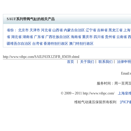
SAUF系列带阀气缸的相关产品
省份：
北京市
天津市
河北省
山西省
内蒙古自治区
辽宁省
吉林省
黑龙江省
上海
省
湖北省
湖南省
广东省
广西壮族自治区
海南省
重庆市
四川省
贵州省
云南省
疆维吾尔自治区
台湾省
香港特别行政区
澳门特别行政区
http://www.vibpc.com/SAILF63X125FB_85659.shtml
首页
丨
关于我们
丨
联系我们
丨
法律申
Email:
服务时间：周一至周五：9
© 2009～2011 http://www.vibpc.com/
上海皇
维柏气动液压保留所有权利
沪ICP备