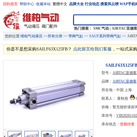
回到首页
帮助中心
收藏本站
繁體中文
品牌大全
行业动态
搜索风云榜
WAP手机
热门搜索：
SMC气动
|
AIRTAC亚德
您的位置:
维柏气动液压
>>
所有分类
>>
带阀气缸
>>
SAUF系列带阀气缸
>> AI
你是不是想采购SAILF63X125FB？
点此留言给我们客服
，一站式采
SAILF63X12
型号：
AIRTAC亚德
品牌：
AIRTAC亚德客
所在地：中国 上海
联系人： 黄秋燕
价格：暂无报价请咨
库存号：
VIB20201102
库存状态：
货期待查