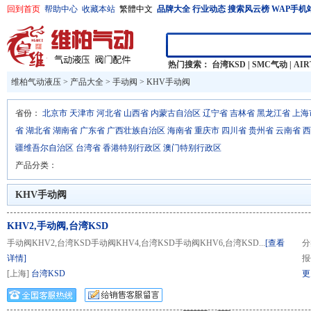
回到首页
帮助中心
收藏本站
繁體中文
品牌大全
行业动态
搜索风云榜
WAP手机
热门搜索：
台湾KSD
|
SMC气动
|
AI
维柏气动液压
>
产品大全
>
手动阀 >
KHV手动阀
省份：
北京市
天津市
河北省
山西省
内蒙古自治区
辽宁省
吉林省
黑龙江省
上海
省
湖北省
湖南省
广东省
广西壮族自治区
海南省
重庆市
四川省
贵州省
云南省
西
疆维吾尔自治区
台湾省
香港特别行政区
澳门特别行政区
产品分类：
KHV手动阀
KHV2,手动阀,台湾KSD
手动阀KHV2,台湾KSD手动阀KHV4,台湾KSD手动阀KHV6,台湾KSD...
[查看
分
详情]
报
[上海]
台湾KSD
更