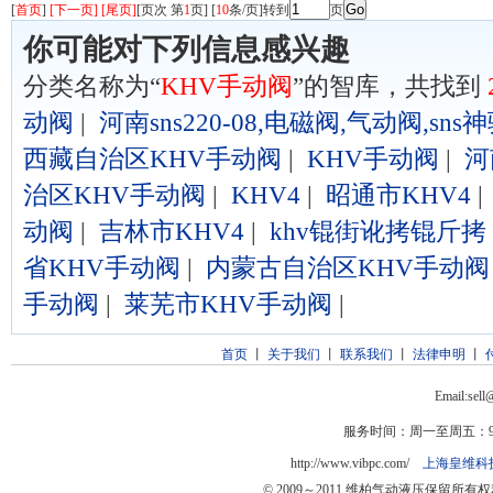
[
首页
]
[下一页] [尾页]
[页次 第
1
页] [
10
条/页]转到
页
你可能对下列信息感兴趣
分类名称为“
KHV手动阀
”的智库，共找到
动阀
|
河南sns220-08,电磁阀,气动阀,sns
西藏自治区KHV手动阀
|
KHV手动阀
|
河
治区KHV手动阀
|
KHV4
|
昭通市KHV4
动阀
|
吉林市KHV4
|
khv锟街讹拷锟斤拷
省KHV手动阀
|
内蒙古自治区KHV手动阀
手动阀
|
莱芜市KHV手动阀
|
首页
丨
关于我们
丨
联系我们
丨
法律申明
丨
Email:sel
服务时间：周一至周五：9:0
http://www.vibpc.com/
上海皇维科
© 2009～2011 维柏气动液压保留所有