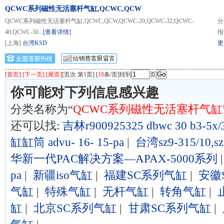
QCWC系列磁性无活塞杆气缸,QCWC,QCW
QCWC系列磁性无活塞杆气缸,QCWC,QCW,QCWC-20,QCWC-32,QCWC-
分
40,QCWC-50...
[查看详情]
报
[上海]
台湾KSD
更
[
首页
]
[下一页] [尾页]
[页次 第
1
页] [
10
条/页]转到
页
你可能对下列信息感兴趣
分类名称为“
QCWC系列磁性无活塞杆气缸
还可以找:
吉林r900925325 dbwc 30 b3-5x/3
缸缸筒 advu- 16- 15-pa
|
台湾sz9-315/
华新一代PAC解决方案—APAX-5000系列
pa
|
新疆iso气缸
|
福建SC系列气缸
|
安徽
气缸
|
特殊气缸
|
无杆气缸
|
转角气缸
|
缸
|
北京SC系列气缸
|
甘肃SC系列气缸
|