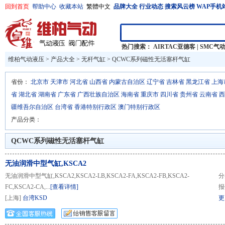
回到首页
帮助中心
收藏本站
繁體中文
品牌大全
行业动态
搜索风云榜
WAP手机
热门搜索：
AIRTAC亚德客
|
SMC气
维柏气动液压
>
产品大全
>
无杆气缸 >
QCWC系列磁性无活塞杆气缸
省份：
北京市
天津市
河北省
山西省
内蒙古自治区
辽宁省
吉林省
黑龙江省
上海
省
湖北省
湖南省
广东省
广西壮族自治区
海南省
重庆市
四川省
贵州省
云南省
西
疆维吾尔自治区
台湾省
香港特别行政区
澳门特别行政区
产品分类：
QCWC系列磁性无活塞杆气缸
无油润滑中型气缸,KSCA2
无油润滑中型气缸,KSCA2,KSCA2-LB,KSCA2-FA,KSCA2-FB,KSCA2-
分
FC,KSCA2-CA,...
[查看详情]
报
[上海]
台湾KSD
更