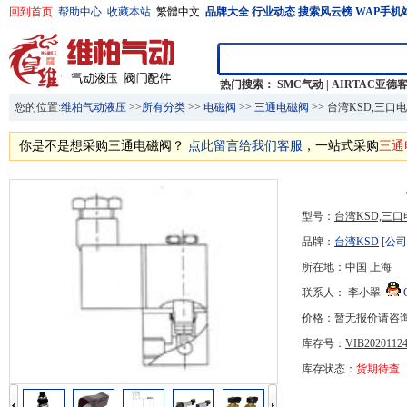
回到首页
帮助中心
收藏本站
繁體中文
品牌大全
行业动态
搜索风云榜
WAP手机
热门搜索：
SMC气动
|
AIRTAC亚德
您的位置:
维柏气动液压
>>
所有分类
>>
电磁阀
>>
三通电磁阀
>> 台湾KSD,三口
你是不是想采购三通电磁阀？
点此留言给我们客服
，一站式采购
三通
型号：
台湾KSD,三
品牌：
台湾KSD
[公司
所在地：中国 上海
联系人： 李小翠
价格：暂无报价请咨
库存号：
VIB20201124
库存状态：
货期待查