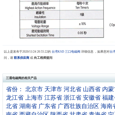
以上是发布于2020/11/24 20:55:22的
台湾KSD
三口电磁阀
详细信息 ，如果您对
台湾
问，请
联系供应商
或
向工程师提问
三通电磁阀的相关产品
省份：
北京市
天津市
河北省
山西省
内蒙
龙江省
上海市
江苏省
浙江省
安徽省
福建
北省
湖南省
广东省
广西壮族自治区
海南
南省
西藏自治区
陕西省
甘肃省
青海省
宁