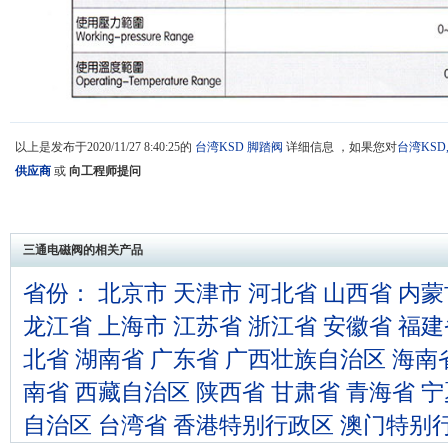
以上是发布于2020/11/27 8:40:25的
台湾KSD
脚踏阀
详细信息 ，如果您对
台湾KSD
供应商
或
向工程师提问
三通电磁阀的相关产品
省份：
北京市
天津市
河北省
山西省
内蒙
龙江省
上海市
江苏省
浙江省
安徽省
福建
北省
湖南省
广东省
广西壮族自治区
海南
南省
西藏自治区
陕西省
甘肃省
青海省
宁
自治区
台湾省
香港特别行政区
澳门特别