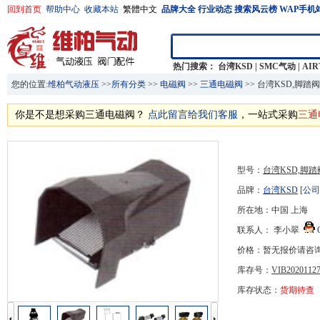
回到首页
帮助中心
收藏本站
繁體中文
品牌大全
行业动态
搜索风云榜
WAP手机
热门搜索：
台湾KSD
|
SMC气动
|
AI
您的位置:
维柏气动液压
>>
所有分类
>>
电磁阀
>>
三通电磁阀
>> 台湾KSD,脚踏阀
你是不是想采购三通电磁阀？
点此留言给我们客服
，一站式采购
三通
型号：
台湾KSD,脚踏
品牌：
台湾KSD
[公司
所在地：中国 上海
联系人： 李小翠
价格：暂无报价请咨
库存号：
VIB20201127
库存状态：
货期待查