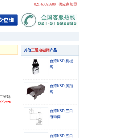
021-63095600
供应商加盟
其他
三通电磁阀
产品
台湾KSD,机械
阀
台湾KSD,脚踏
阀
二维码
shleazn
台湾KSD,三口
电磁阀
台湾KSD,五口