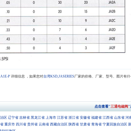
JA1E-P
详细信息 ，如果您对
台湾KSD,JASERIES
厂家的价格、厂家、型号、图片有什
点击查看"
三通电磁阀
治区
辽宁省
吉林省
黑龙江省
上海市
江苏省
浙江省
安徽省
福建省
江西省
山东省
河
省
重庆市
四川省
贵州省
云南省
西藏自治区
陕西省
甘肃省
青海省
宁夏回族自治区