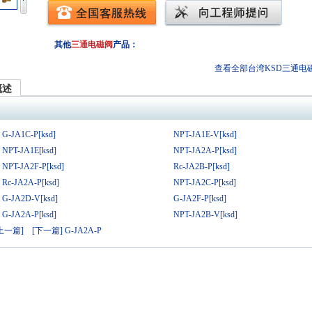
其他
三通电磁阀
产品：
查看全部台湾KSD
三通电
概述
G-JA1C-P[ksd]
NPT-JA1E-V[ksd]
NPT-JA1E[ksd]
NPT-JA2A-P[ksd]
NPT-JA2F-P[ksd]
Rc-JA2B-P[ksd]
Rc-JA2A-P[ksd]
NPT-JA2C-P[ksd]
G-JA2D-V[ksd]
G-JA2F-P[ksd]
G-JA2A-P[ksd]
NPT-JA2B-V[ksd]
[上一篇]
[下一篇] G-JA2A-P