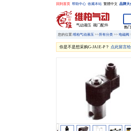
回到首页
帮助中心
收藏本站
繁體中文
品牌大
热
您的位置:
维柏气动液压
>>
所有分类
>>
电磁阀
你是不是想采购G-JA1E-P？
点此留言给