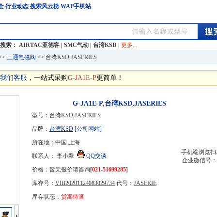
全
行业动态
搜索风云榜
WAP手机站
门搜索：
AIRTAC亚德客
|
SMC气动
|
台湾KSD
|
更多...
>>
三通电磁阀
>> 台湾KSD,JASERIES
我们客服
，一站式采购
G-JA1E-P
更简单！
G-JA1E-P,台湾KSD,JASERIES
型号：
台湾KSD,JASERIES
品牌：
台湾KSD
[公司网站]
所在地：中国 上海
手机端浏览扫
联系人： 李小翠
QQ交谈
企业微信号：
价格：暂无报价请咨询
[
021-51699285
]
库存号：
VIB20201124083029734
代号：
JASERIE
库存状态：
货期待查