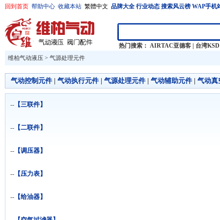
回到首页
帮助中心
收藏本站
繁體中文
品牌大全
行业动态
搜索风云榜
WAP手机
热门搜索：
AIRTAC亚德客
|
台湾KSD
维柏气动液压
>
气源处理元件
气动控制元件
|
气动执行元件
|
气源处理元件
|
气动辅助元件
|
气动真
元件
|
其他阀门元件
【三联件】
--
【二联件】
--
【调压器】
--
【压力表】
--
【给油器】
--
【空气过滤器】