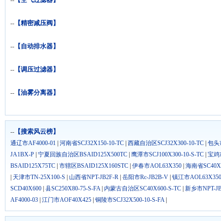
--
【精密减压阀】
--
【自动排水器】
--
【调压过滤器】
--
【油雾分离器】
--
【搜索风云榜】
--
通辽市AF4000-01
|
河南省SCJ32X150-10-TC
|
西藏自治区SCJ32X300-10-TC
|
包头市
JA1BX-P
|
宁夏回族自治区BSAID125X500TC
|
鹰潭市SCJ100X300-10-S-TC
|
宝鸡市
BSAID125X75TC
|
市辖区BSAID125X160STC
|
伊春市AOL63X350
|
海南省SC40X2
|
天津市TN-25X100-S
|
山西省NPT-JB2F-R
|
岳阳市Rc-JB2B-V
|
镇江市AOL63X35
SCD40X600
|
县SC250X80-75-S-FA
|
内蒙古自治区SC40X600-S-TC
|
新乡市NPT-JB
AF4000-03
|
江门市AOF40X425
|
铜陵市SCJ32X500-10-S-FA
|