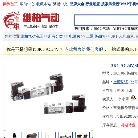
回到首页
帮助中心
收藏本站
繁體中文
品牌大全
行业动态
搜索风云榜
WAP手机
热门搜索：
SMC气动
|
AIRTAC亚德
您的位置:
维柏气动液压
>>
所有分类
>>
电磁阀
>>
三通电磁阀
>> 3K1-06,电磁
你是不是想采购3K1-AC24V？
点此留言给我们客服
，一站式采购
3K1
3K1-AC24V
型号：
3K1-06,电磁
品牌：
台湾KSD
[公司
所在地：中国 上海
联系人： 李小翠
价格：暂无报价请咨
库存号：
VIB20201027
库存状态：
货期待查