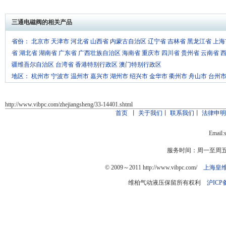
三通电磁阀的相关产品
省份：
北京市
天津市
河北省
山西省
内蒙古自治区
辽宁省
吉林省
黑龙江省
上海
省
湖北省
湖南省
广东省
广西壮族自治区
海南省
重庆市
四川省
贵州省
云南省
疆维吾尔自治区
台湾省
香港特别行政区
澳门特别行政区
地区：
杭州市
宁波市
温州市
嘉兴市
湖州市
绍兴市
金华市
衢州市
舟山市
台州
http://www.vibpc.com/zhejiangsheng/33-14401.shtml
首页
丨
关于我们
丨
联系我们
丨
法律申
Email:
服务时间：周一至周五：9
© 2009～2011 http://www.vibpc.com/
上海皇
维柏气动液压保留所有权利
沪ICP备