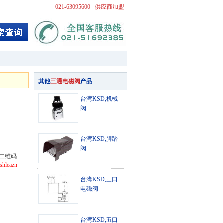
021-63095600
供应商加盟
其他
三通电磁阀
产品
台湾KSD,机械
阀
台湾KSD,脚踏
阀
二维码
shleazn
台湾KSD,三口
电磁阀
台湾KSD,五口