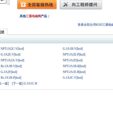
其他
三通电磁阀
产品：
查看全部台湾KSD
三通电
概述
NPT-JA2C-V[ksd]
G-JA1B-V[ksd]
G-JA2E-V[ksd]
NPT-JA2E-P[ksd]
NPT-JA2A-V[ksd]
NPT-JA2F[ksd]
Rc-JA1B-V[ksd]
NPT-JA1B-R[ksd]
G-JA2F[ksd]
NPT-JA1E-R[ksd]
Rc-JA1B-P[ksd]
G-JA2C-V[ksd]
[上一篇]
[下一篇] G-JA1C-R