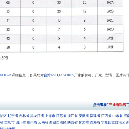
JA1B-R
详细信息 ，如果您对
台湾KSD,JASERIES
厂家的价格、厂家、型号、图片有
点击查看"
三通电磁阀
治区
辽宁省
吉林省
黑龙江省
上海市
江苏省
浙江省
安徽省
福建省
江西省
山东省
河
省
重庆市
四川省
贵州省
云南省
西藏自治区
陕西省
甘肃省
青海省
宁夏回族自治区