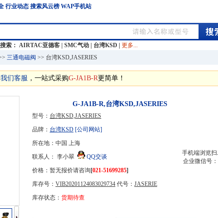
全
行业动态
搜索风云榜
WAP手机站
门搜索：
AIRTAC亚德客
|
SMC气动
|
台湾KSD
|
更多...
>>
三通电磁阀
>> 台湾KSD,JASERIES
给我们客服
，一站式采购
G-JA1B-R
更简单！
G-JA1B-R,台湾KSD,JASERIES
型号：
台湾KSD,JASERIES
品牌：
台湾KSD
[公司网站]
所在地：中国 上海
手机端浏览扫
联系人： 李小翠
QQ交谈
企业微信号：
价格：暂无报价请咨询
[
021-51699285
]
库存号：
VIB20201124083029734
代号：
JASERIE
库存状态：
货期待查