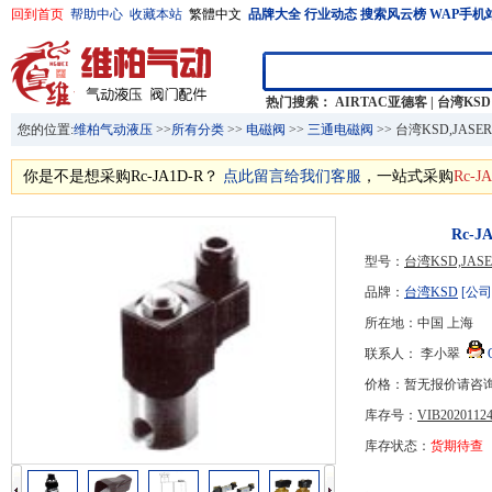
回到首页
帮助中心
收藏本站
繁體中文
品牌大全
行业动态
搜索风云榜
WAP手机
热门搜索：
AIRTAC亚德客
|
台湾KSD
您的位置:
维柏气动液压
>>
所有分类
>>
电磁阀
>>
三通电磁阀
>> 台湾KSD,JASER
你是不是想采购Rc-JA1D-R？
点此留言给我们客服
，一站式采购
Rc-J
Rc-J
型号：
台湾KSD,JASE
品牌：
台湾KSD
[公司
所在地：中国 上海
联系人： 李小翠
价格：暂无报价请咨
库存号：
VIB20201124
库存状态：
货期待查