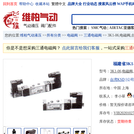
回到首页
帮助中心
收藏本站
繁體中文
品牌大全
行业动态
搜索风云榜
WAP手机
热门搜索：
SMC气动
|
AIRTAC亚德
您的位置:
维柏气动液压
>>
所有分类
>>
电磁阀
>>
三通电磁阀
>> 3K1-06,电磁
你是不是想采购三通电磁阀？
点此留言给我们客服
，一站式采购
三通
福建省3K1
型号：
3K1-06,电磁
品牌：
台湾KSD
[公司
所在地：中国 上海
联系人： 李小翠
价格：暂无报价请咨
库存号：
VIB20201027
库存状态：
货期待查