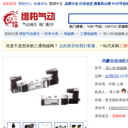
回到首页
帮助中心
收藏本站
繁體中文
品牌大全
行业动态
搜索风云榜
WAP手机
热门搜索：
SMC气动
|
AIRTAC亚德
您的位置:
维柏气动液压
>>
所有分类
>>
电磁阀
>>
三通电磁阀
>> 3K1-06,电磁
你是不是想采购三通电磁阀？
点此留言给我们客服
，一站式采购
三通
内蒙古自治区3K
型号：
3K1-06,电磁
品牌：
台湾KSD
[公司
所在地：中国 上海
联系人： 李小翠
价格：暂无报价请咨
库存号：
VIB20201027
库存状态：
货期待查