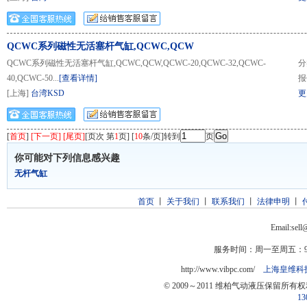
QCWC系列磁性无活塞杆气缸,QCWC,QCW
QCWC系列磁性无活塞杆气缸,QCWC,QCW,QCWC-20,QCWC-32,QCWC-
分
40,QCWC-50...
[查看详情]
报
[上海]
台湾KSD
更
[
首页
]
[下一页] [尾页]
[页次 第
1
页] [
10
条/页]转到
页
你可能对下列信息感兴趣
无杆气缸
首页
丨
关于我们
丨
联系我们
丨
法律申明
丨
Email:sel
服务时间：周一至周五：9:0
http://www.vibpc.com/
上海皇维科
© 2009～2011 维柏气动液压保留所有
13