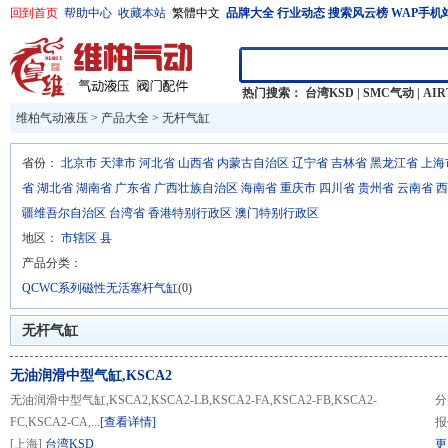
回到首页
帮助中心
收藏本站
繁體中文
品牌大全
行业动态
搜索风云榜
WAP手机
热门搜索：
台湾KSD
|
SMC气动
|
AI
维柏气动液压
>
产品大全
>
无杆气缸
省份：
北京市
天津市
河北省
山西省
内蒙古自治区
辽宁省
吉林省
黑龙江省
上海
省
湖北省
湖南省
广东省
广西壮族自治区
海南省
重庆市
四川省
贵州省
云南省
西
疆维吾尔自治区
台湾省
香港特别行政区
澳门特别行政区
地区：
市辖区
县
产品分类：
QCWC系列磁性无活塞杆气缸
(0)
无杆气缸
无油润滑中型气缸,KSCA2
无油润滑中型气缸,KSCA2,KSCA2-LB,KSCA2-FA,KSCA2-FB,KSCA2-
分
FC,KSCA2-CA,...
[查看详情]
报
[上海]
台湾KSD
更