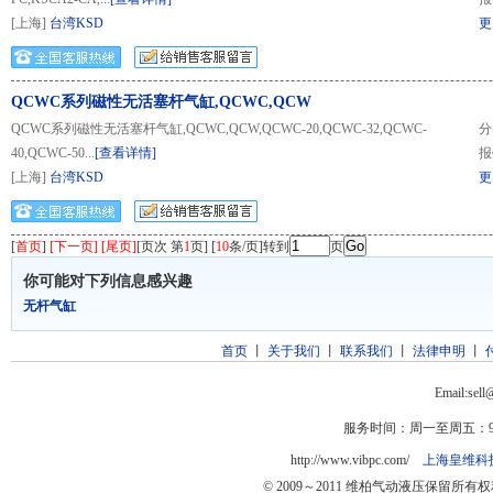
[上海]
台湾KSD
更
QCWC系列磁性无活塞杆气缸,QCWC,QCW
QCWC系列磁性无活塞杆气缸,QCWC,QCW,QCWC-20,QCWC-32,QCWC-
分
40,QCWC-50...
[查看详情]
报
[上海]
台湾KSD
更
[
首页
]
[下一页] [尾页]
[页次 第
1
页] [
10
条/页]转到
页
你可能对下列信息感兴趣
无杆气缸
首页
丨
关于我们
丨
联系我们
丨
法律申明
丨
Email:sel
服务时间：周一至周五：9:0
http://www.vibpc.com/
上海皇维科
© 2009～2011 维柏气动液压保留所有