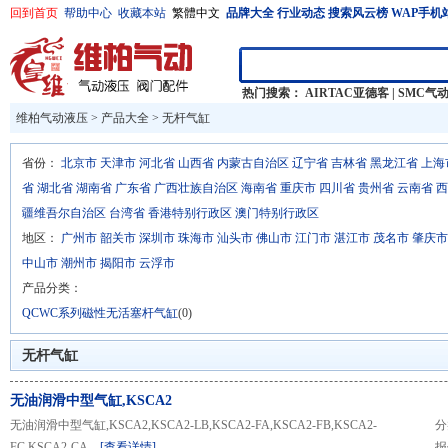
回到首页
帮助中心
收藏本站
繁體中文
品牌大全
行业动态
搜索风云榜
WAP手机
热门搜索：
AIRTAC亚德客
|
SMC气
维柏气动液压
>
产品大全
>
无杆气缸
省份：
北京市
天津市
河北省
山西省
内蒙古自治区
辽宁省
吉林省
黑龙江省
上海
省
湖北省
湖南省
广东省
广西壮族自治区
海南省
重庆市
四川省
贵州省
云南省
西
疆维吾尔自治区
台湾省
香港特别行政区
澳门特别行政区
地区：
广州市
韶关市
深圳市
珠海市
汕头市
佛山市
江门市
湛江市
茂名市
肇庆市
中山市
潮州市
揭阳市
云浮市
产品分类：
QCWC系列磁性无活塞杆气缸
(0)
无杆气缸
无油润滑中型气缸,KSCA2
无油润滑中型气缸,KSCA2,KSCA2-LB,KSCA2-FA,KSCA2-FB,KSCA2-
分
FC,KSCA2-CA,...
[查看详情]
报