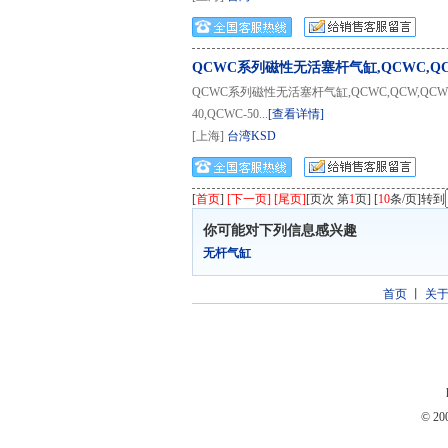
QCWC系列磁性无活塞杆气缸,QCWC,Q
QCWC系列磁性无活塞杆气缸,QCWC,QCW,QCWC-2
40,QCWC-50...
[查看详情]
[上海]
台湾KSD
[
首页
]
[下一页] [尾页]
[页次 第
1
页] [
10
条/页]转到
你可能对下列信息感兴趣
无杆气缸
首页
丨
关
© 