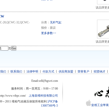
该品牌更
CW
0,QCWC-32,QCWC-
分类：
无杆气缸
报价：面议
更多参数>>
该品牌更
页
于我们
丨
联系我们
丨
法律申明
丨
付款方式
丨
供应商加盟
丨
荣誉客户
丨
招贤纳才
Email:sell@hgwei.com
服务时间：周一至周五：9:00～17:00
http://www.vibpc.com/
上海皇维科技有限公司
2009～2011 维柏气动液压保留所有权利
沪ICP备
皇维工业苹果版
13007560号-5