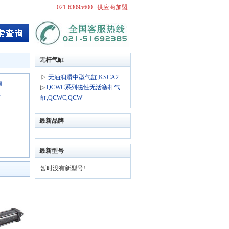
021-63095600
供应商加盟
无杆气缸
▷
无油润滑中型气缸,KSCA2
南
▷
QCWC系列磁性无活塞杆气
新
缸,QCWC,QCW
最新品牌
最新型号
暂时没有新型号!