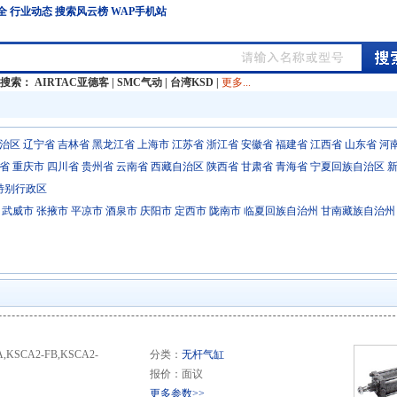
全
行业动态
搜索风云榜
WAP手机站
门搜索：
AIRTAC亚德客
|
SMC气动
|
台湾KSD
|
更多...
治区
辽宁省
吉林省
黑龙江省
上海市
江苏省
浙江省
安徽省
福建省
江西省
山东省
河
省
重庆市
四川省
贵州省
云南省
西藏自治区
陕西省
甘肃省
青海省
宁夏回族自治区
特别行政区
武威市
张掖市
平凉市
酒泉市
庆阳市
定西市
陇南市
临夏回族自治州
甘南藏族自治州
KSCA2-FB,KSCA2-
分类：
无杆气缸
报价：面议
更多参数>>