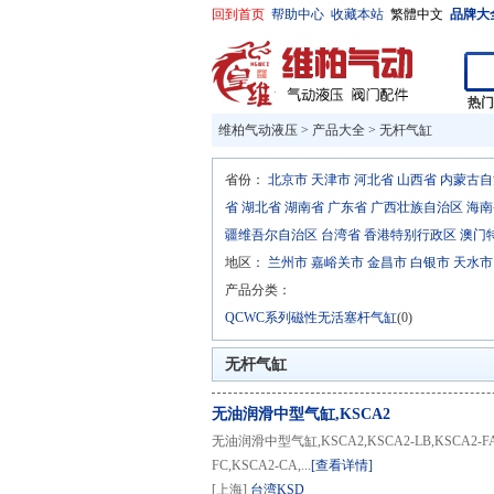
回到首页
帮助中心
收藏本站
繁體中文
品牌大
热
维柏气动液压
>
产品大全
>
无杆气缸
省份：
北京市
天津市
河北省
山西省
内蒙古自
省
湖北省
湖南省
广东省
广西壮族自治区
海南
疆维吾尔自治区
台湾省
香港特别行政区
澳门
地区：
兰州市
嘉峪关市
金昌市
白银市
天水市
产品分类：
QCWC系列磁性无活塞杆气缸
(0)
无杆气缸
无油润滑中型气缸,KSCA2
无油润滑中型气缸,KSCA2,KSCA2-LB,KSCA2-FA,
FC,KSCA2-CA,...
[查看详情]
[上海]
台湾KSD