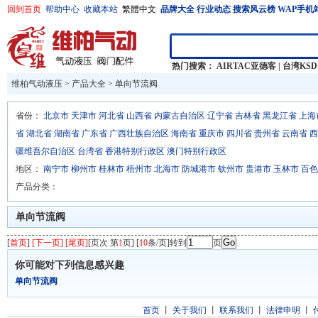
回到首页
帮助中心
收藏本站
繁體中文
品牌大全
行业动态
搜索风云榜
WAP手机
热门搜索：
AIRTAC亚德客
|
台湾KSD
维柏气动液压
>
产品大全
>
单向节流阀
省份：
北京市
天津市
河北省
山西省
内蒙古自治区
辽宁省
吉林省
黑龙江省
上海
省
湖北省
湖南省
广东省
广西壮族自治区
海南省
重庆市
四川省
贵州省
云南省
西
疆维吾尔自治区
台湾省
香港特别行政区
澳门特别行政区
地区：
南宁市
柳州市
桂林市
梧州市
北海市
防城港市
钦州市
贵港市
玉林市
百色
产品分类：
单向节流阀
[
首页
]
[下一页] [尾页]
[页次 第
1
页] [
10
条/页]转到
页
你可能对下列信息感兴趣
单向节流阀
首页
丨
关于我们
丨
联系我们
丨
法律申明
丨