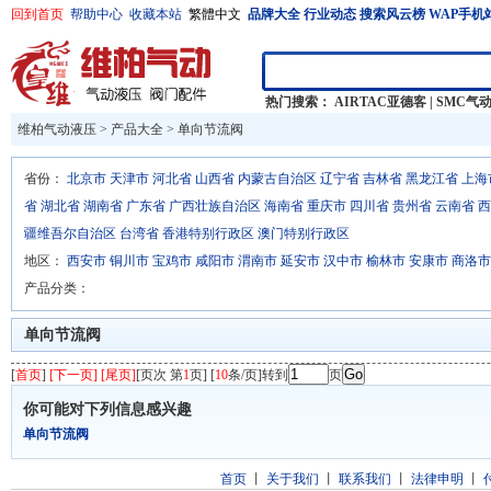
回到首页
帮助中心
收藏本站
繁體中文
品牌大全
行业动态
搜索风云榜
WAP手机
热门搜索：
AIRTAC亚德客
|
SMC气
维柏气动液压
>
产品大全
>
单向节流阀
省份：
北京市
天津市
河北省
山西省
内蒙古自治区
辽宁省
吉林省
黑龙江省
上海
省
湖北省
湖南省
广东省
广西壮族自治区
海南省
重庆市
四川省
贵州省
云南省
西
疆维吾尔自治区
台湾省
香港特别行政区
澳门特别行政区
地区：
西安市
铜川市
宝鸡市
咸阳市
渭南市
延安市
汉中市
榆林市
安康市
商洛市
产品分类：
单向节流阀
[
首页
]
[下一页] [尾页]
[页次 第
1
页] [
10
条/页]转到
页
你可能对下列信息感兴趣
单向节流阀
首页
丨
关于我们
丨
联系我们
丨
法律申明
丨