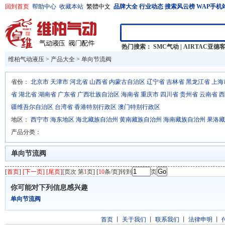
回到首页
帮助中心
收藏本站
繁體中文
品牌大全
行业动态
搜索风云榜
WAP手机
热门搜索：
SMC气动
|
AIRTAC亚德
维柏气动液压
>
产品大全
>
单向节流阀
省份：
北京市
天津市
河北省
山西省
内蒙古自治区
辽宁省
吉林省
黑龙江省
上海
省
湖北省
湖南省
广东省
广西壮族自治区
海南省
重庆市
四川省
贵州省
云南省
西
疆维吾尔自治区
台湾省
香港特别行政区
澳门特别行政区
地区：
西宁市
海东地区
海北藏族自治州
黄南藏族自治州
海南藏族自治州
果洛藏
产品分类：
单向节流阀
[
首页
]
[下一页] [尾页]
[页次 第
1
页] [
10
条/页]转到
页
你可能对下列信息感兴趣
单向节流阀
首页
丨
关于我们
丨
联系我们
丨
法律申明
丨