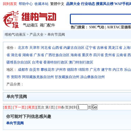
回到首页
帮助中心
收藏本站
繁體中文
品牌大全
行业动态
搜索风云榜
WAP手机
热门搜索：
SMC气动
|
AIRTAC亚德
维柏气动液压
>
产品大全
>
单向节流阀
省份：
北京市
天津市
河北省
山西省
内蒙古自治区
辽宁省
吉林省
黑龙江省
上海
省
湖北省
湖南省
广东省
广西壮族自治区
海南省
重庆市
四川省
贵州省
云南省
西
疆维吾尔自治区
台湾省
香港特别行政区
澳门特别行政区
地区：
成都市
自贡市
攀枝花市
泸州市
德阳市
绵阳市
广元市
遂宁市
内江市
乐山
市
资阳市
阿坝藏族羌族自治州
甘孜藏族自治州
凉山彝族自治州
产品分类：
单向节流阀
[
首页
]
[下一页] [尾页]
[页次 第
1
页] [
10
条/页]转到
页
你可能对下列信息感兴趣
单向节流阀