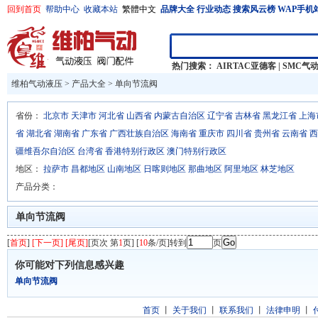
回到首页
帮助中心
收藏本站
繁體中文
品牌大全
行业动态
搜索风云榜
WAP手机
热门搜索：
AIRTAC亚德客
|
SMC气
维柏气动液压
>
产品大全
>
单向节流阀
省份：
北京市
天津市
河北省
山西省
内蒙古自治区
辽宁省
吉林省
黑龙江省
上海
省
湖北省
湖南省
广东省
广西壮族自治区
海南省
重庆市
四川省
贵州省
云南省
西
疆维吾尔自治区
台湾省
香港特别行政区
澳门特别行政区
地区：
拉萨市
昌都地区
山南地区
日喀则地区
那曲地区
阿里地区
林芝地区
产品分类：
单向节流阀
[
首页
]
[下一页] [尾页]
[页次 第
1
页] [
10
条/页]转到
页
你可能对下列信息感兴趣
单向节流阀
首页
丨
关于我们
丨
联系我们
丨
法律申明
丨