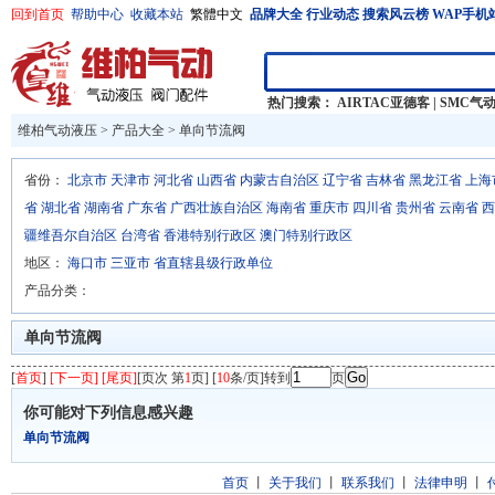
回到首页
帮助中心
收藏本站
繁體中文
品牌大全
行业动态
搜索风云榜
WAP手机
热门搜索：
AIRTAC亚德客
|
SMC气
维柏气动液压
>
产品大全
>
单向节流阀
省份：
北京市
天津市
河北省
山西省
内蒙古自治区
辽宁省
吉林省
黑龙江省
上海
省
湖北省
湖南省
广东省
广西壮族自治区
海南省
重庆市
四川省
贵州省
云南省
西
疆维吾尔自治区
台湾省
香港特别行政区
澳门特别行政区
地区：
海口市
三亚市
省直辖县级行政单位
产品分类：
单向节流阀
[
首页
]
[下一页] [尾页]
[页次 第
1
页] [
10
条/页]转到
页
你可能对下列信息感兴趣
单向节流阀
首页
丨
关于我们
丨
联系我们
丨
法律申明
丨