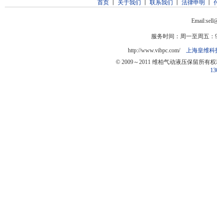
首页
丨
关于我们
丨
联系我们
丨
法律申明
丨
Email:sel
服务时间：周一至周五：9:0
http://www.vibpc.com/
上海皇维科
© 2009～2011 维柏气动液压保留所有
13