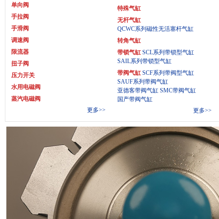
单向阀
特殊气缸
手拉阀
无杆气缸
手滑阀
QCWC系列磁性无活塞杆气缸
调速阀
转角气缸
限流器
带锁气缸
SCL系列带锁型气缸
SAIL系列带锁型气缸
扭子阀
带阀气缸
SCF系列带阀型气缸
压力开关
SAUF系列带阀气缸
水用电磁阀
亚德客带阀气缸
SMC带阀气缸
蒸汽电磁阀
国产带阀气缸
更多>>
脉冲电磁阀
更多>>
阻挡气缸
流体电磁阀
薄型方形气缸
KCQ2 系列薄型气缸
电磁阀线圈
回转摆动气缸
单向节流阀
双缸双轴气缸
TN系列气缸
快速排气阀
气动手指气缸
压力控制器
欧洲标准气缸
截止阀
油压增压气缸
三联件
焊接夹紧气缸
二联件
回转夹紧气缸
调压器
不锈钢迷你气缸