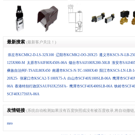
磁阀...
防落气缸
QGBQ 系列防落气缸
SELEX 气缸/大型气缸
SELEX气缸/中大型气缸
最新搜索
(最新客户关注！)
崇左市KCMK2-D-LS-32X100
辽阳市KCMK2-OO-20X25
遵义市KSCS-N-LB-25
125X900-M
太原市SAIF80X450S-06A
烟台市SAIJ100X200-50LB
淮安市SAIJ40X
彝族自治州F-TSAIL80X450
南通市KSCS-N-TC-160HX40
阳江市KSCS-LN-LB-1
20X25-
张家口市KSCA2-T-100X75-A
白山市SCF40X100SLB-06A
鹰潭市SCF40X
06A
香港特别行政区SAUF63X25SFA-
鹰潭市SCF40X400SLB-06A
铁岭市SCF40X
SCF40X175SFA-06A
友情链接
(系统自动检测如果没有百度快照或没有被百度收录,将自动撤链,
mro