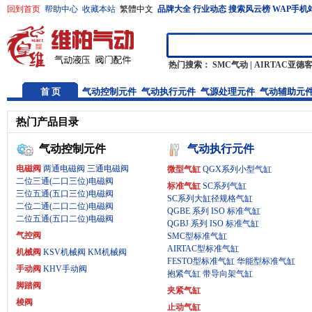
回到首页
帮助中心
收藏本站
繁體中文
品牌大全
行业动态
搜索风云榜
WAP手机
热门搜索：
SMC气动
|
AIRTAC亚德
首 页
气动控制元件
气动执行元件
气源处理元件
气动辅助元
热门产品目录
气动控制元件
气动执行元件
电磁阀
两通电磁阀
三通电磁阀
微型气缸
QGX系列小型气缸
二位三通(二口三位)电磁阀
标准气缸
SC系列气缸
三位五通(五口三位)电磁阀
SC系列大缸径规格气缸
二位二通(二口二位)电磁阀
QGBE 系列 ISO 标准气缸
二位五通(五口二位)电磁阀
QGBJ 系列 ISO 标准气缸
气控阀
SMC型标准气缸
AIRTAC型标准气缸
机械阀
KSV机械阀
KM机械阀
FESTO型标准气缸
华能型标准气缸
手动阀
KHV手动阀
抱紧气缸
带导向架气缸
脚踏阀
夹紧气缸
梭阀
止动气缸