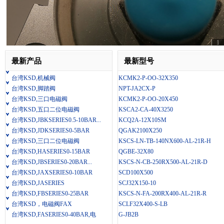
压力表
铝合金迷你气缸
给油器
三轴带导杆气缸
空气过滤器
多位倍力气缸
1
SCT系列多位置型气缸
精密减压阀
QGBS系列三位气缸
自动排水器
最新产品
最新型号
导杆气动滑台气缸
调压过滤器
多位置固定气缸
台湾KSD,机械阀
KCMK2-P-OO-32X350
油雾分离器
气缸附件-单耳环
台湾KSD,脚踏阀
NPT-JA2CX-P
台湾KSD,三口电磁阀
KCMK2-P-OO-20X450
气缸附件-双耳环
台湾KSD,五口二位电磁阀
KSCA2-CA-40X3250
气缸附件-法兰板
台湾KSD,JBKSERIES0.5-10BAR...
KCQ2A-12X10SM
气缸附件-U型接头
台湾KSD,JDKSERIES0-5BAR
QGAK2100X250
气缸附件-Y型接头
台湾KSD,三口二位电磁阀
KSCS-LN-TB-140NX600-AL-21R-H
气缸附件-I型接头
台湾KSD,HASERIES0-15BAR
QGBE-32X80
气缸附件-感应开关
台湾KSD,JBSERIES0-20BAR​...
KSCS-N-CB-250RX500-AL-21R-D
气缸附件-限位开关
台湾KSD,JAXSERIES0-10BAR
SCD100X500
台湾KSD,JASERIES
SCJ32X150-10
气缸附件-浮动接头
台湾KSD,FBSERIES0-25BAR
KSCS-N-FA-200RX400-AL-21R-R
气缸附件-LB脚架
台湾KSD，电磁阀FAX
SCLF32X400-S-LB
气缸附件-阀门定位器
台湾KSD,FASERIES0-40BAR,电
G-JB2B
气缸附件-气动执行器